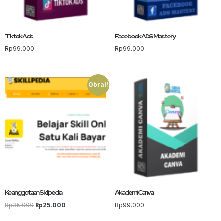
Tiktok Ads
Facebook ADS Mastery
Rp
99.000
Rp
99.000
Obral!
Keanggotaan Skillpedia
Akademi Canva
Rp
35.000
Rp
25.000
Rp
99.000